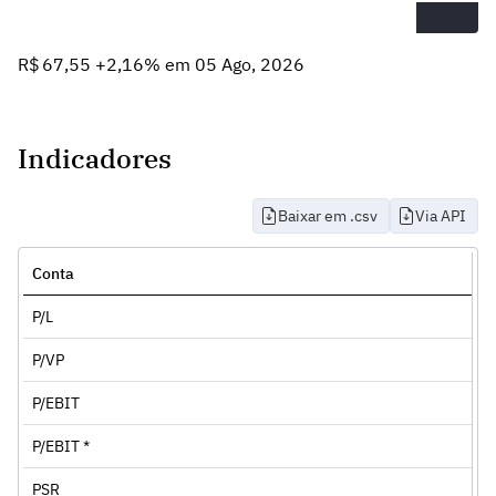
R$ 67,55 +2,16% em 05 Ago, 2026
Indicadores
Baixar em .csv
Via API
Conta
P/L
P/VP
P/EBIT
P/EBIT *
PSR