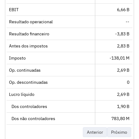
EBIT
6,66 B
Resultado operacional
--
Resultado financeiro
-3,83 B
Antes dos impostos
2,83 B
Imposto
-138,01 M
Op. continuadas
2,69 B
Op. descontinuadas
0
Lucro líquido
2,69 B
Dos controladores
1,90 B
Dos não controladores
783,80 M
Anterior
Próximo