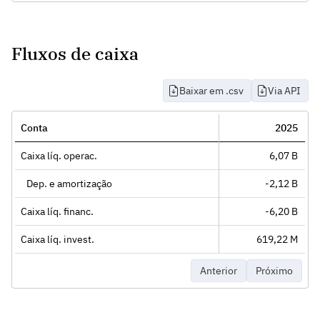
Fluxos de caixa
Baixar em .csv
Via API
Conta
2025
Caixa líq. operac.
6,07 B
Dep. e amortização
-2,12 B
Caixa líq. financ.
-6,20 B
Caixa líq. invest.
619,22 M
Anterior
Próximo