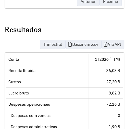
Anterior
Próximo
Resultados
Trimestral
Baixar em .csv
Via API
Conta
1T2026 (TTM)
Receita líquida
36,03 B
Custos
-27,20 B
Lucro bruto
8,82 B
Despesas operacionais
-2,16 B
Despesas com vendas
0
Despesas administrativas
-1,90 B