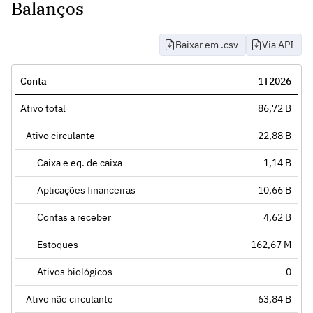
Balanços
Baixar em .csv
Via API
Conta
1T2026
Ativo total
86,72 B
Ativo circulante
22,88 B
Caixa e eq. de caixa
1,14 B
Aplicações financeiras
10,66 B
Contas a receber
4,62 B
Estoques
162,67 M
Ativos biológicos
0
Ativo não circulante
63,84 B