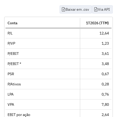
Baixar em .csv
Via API
Conta
1T2026 (TTM)
P/L
12,64
P/VP
1,23
P/EBIT
3,61
P/EBIT *
3,48
PSR
0,67
P/Ativos
0,28
LPA
0,76
VPA
7,80
EBIT por ação
2,64