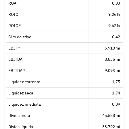
ROA
0,03
ROIC
9,26%
ROIC *
9,62%
Giro do ativo
0,42
EBIT *
6.918 mi
EBITDA
8.835 mi
EBITDA *
9.093 mi
Liquidez corrente
1,75
Liquidez seca
1,74
Liquidez imediata
0,09
Dívida bruta
45.588 mi
Dívida líquida
33.792 mi