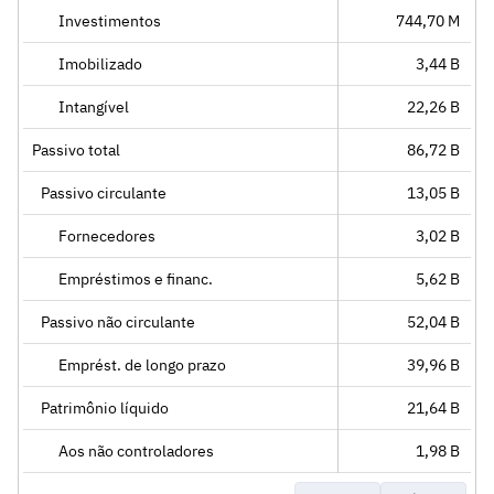
Investimentos
744,70 M
Imobilizado
3,44 B
Intangível
22,26 B
Passivo total
86,72 B
Passivo circulante
13,05 B
Fornecedores
3,02 B
Empréstimos e financ.
5,62 B
Passivo não circulante
52,04 B
Emprést. de longo prazo
39,96 B
Patrimônio líquido
21,64 B
Aos não controladores
1,98 B