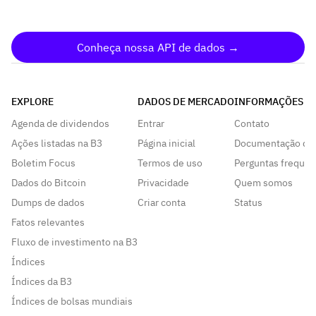
Conheça nossa API de dados →
EXPLORE
DADOS DE MERCADO
INFORMAÇÕES
Agenda de dividendos
Entrar
Contato
Ações listadas na B3
Página inicial
Documentação da
Boletim Focus
Termos de uso
Perguntas frequen
Dados do Bitcoin
Privacidade
Quem somos
Dumps de dados
Criar conta
Status
Fatos relevantes
Fluxo de investimento na B3
Índices
Índices da B3
Índices de bolsas mundiais