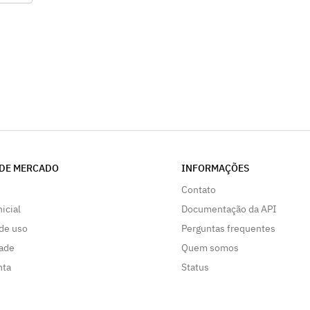
 de
para
 das
hia
e
ar
para
ia e
DE MERCADO
INFORMAÇÕES
Contato
nicial
Documentação da API
de uso
Perguntas frequentes
dade
Quem somos
nta
Status