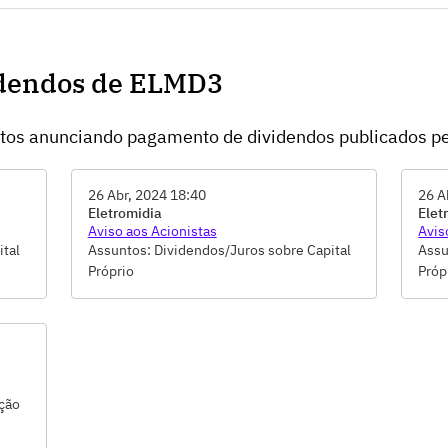
idendos de ELMD3
ntos anunciando pagamento de dividendos publicados p
26 Abr, 2024 18:40
26 A
Eletromidia
Elet
Aviso aos Acionistas
Avis
ital
Assuntos: Dividendos/Juros sobre Capital
Assu
Próprio
Próp
ação
o