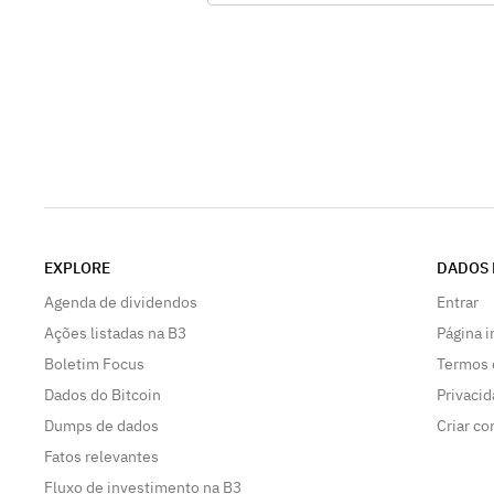
exercício social a ser encerrado em 31
dezembro de 2024;, (iv) a autorização 
a administração da Companhia praticar
todos os atos necessários à efetivação
deliberações anteriores., 2024; (iii) a
convocação dos acionistas da Compan
para se reunirem em Assembleia Geral
Ordinária a se realizar em 26 de abril d
2024 (AGO 2024); e, discutir e deliber
sobre: (i) a proposta da administração 
a destinação do resultado da Companh
EXPLORE
DADOS 
distribuição de dividendos relativos ao
exercício social encerrado em 31 de
Agenda de dividendos
Entrar
dezembro de 2023;
Ações listadas na B3
Página i
Boletim Focus
Termos 
Dados do Bitcoin
Privaci
Dumps de dados
Criar co
Fatos relevantes
Fluxo de investimento na B3