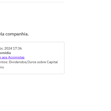
ela companhia.
br, 2024 17:36
romidia
o aos Acionistas
ntos: Dividendos/Juros sobre Capital
rio