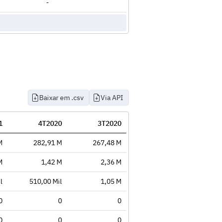
-
Baixar em .csv
Via API
1
4T2020
3T2020
M
282,91 M
267,48 M
M
1,42 M
2,36 M
l
510,00 Mil
1,05 M
0
0
0
0
0
0