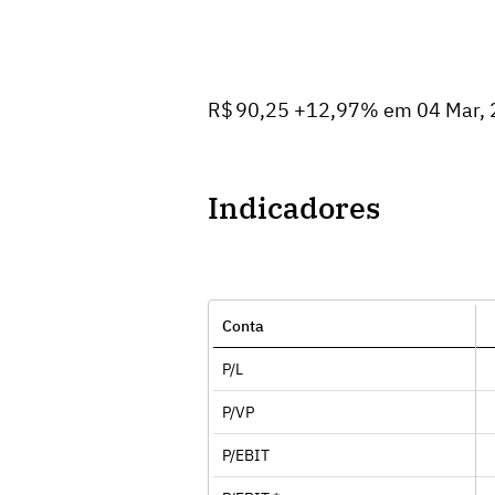
R$ 90,25 +12,97% em 04 Mar,
Indicadores
Conta
P/L
P/VP
P/EBIT