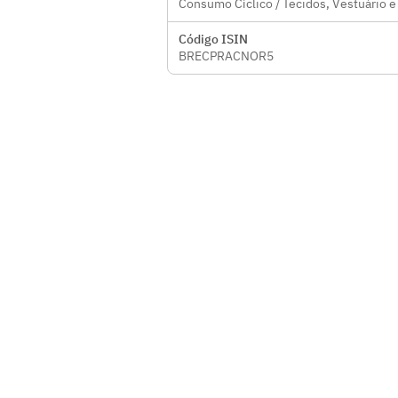
Consumo Cíclico / Tecidos, Vestuário e
Código ISIN
BRECPRACNOR5