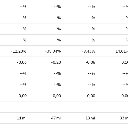
--%
--%
--%
--
--%
--%
--%
--
--%
--%
--%
--
--%
--%
--%
--
-12,28%
-35,04%
-9,43%
14,81
-0,06
-0,20
-0,06
0,1
--%
--%
--%
--
--%
--%
--%
--
0,00
0,00
0,00
0,0
--
--
--
-
-11 mi
-47 mi
-13 mi
33 m