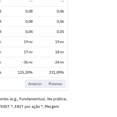
-
--
--
8
0,08
0,06
8
0,08
0,06
8
0,04
0,05
i
19 mi
19 mi
i
17 mi
18 mi
i
-36 mi
-24 mi
%
125,30%
231,89%
Anterior
Próximo
ntes (e.g., Fundamentus). Na prática,
/EBIT *, EBIT por ação *, Margem