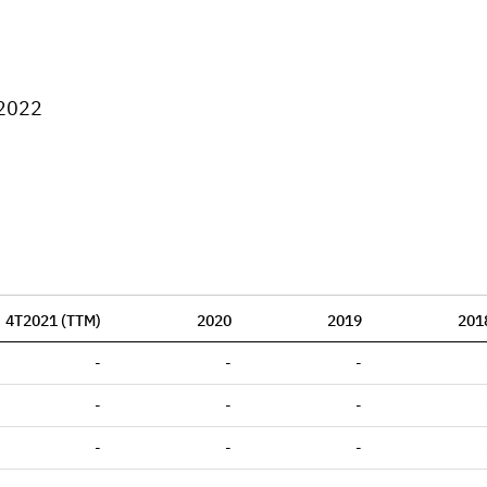
 2022
4T2021 (TTM)
2020
2019
201
-
-
-
-
-
-
-
-
-