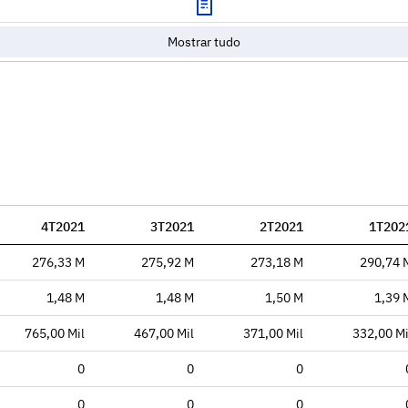
Mostrar tudo
4T2021
3T2021
2T2021
1T202
276,33 M
275,92 M
273,18 M
290,74 
1,48 M
1,48 M
1,50 M
1,39 
765,00 Mil
467,00 Mil
371,00 Mil
332,00 Mi
0
0
0
0
0
0