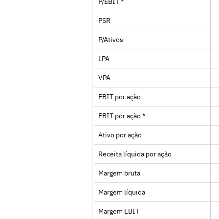
P/EBIT *
PSR
P/Ativos
LPA
VPA
EBIT por ação
EBIT por ação *
Ativo por ação
Receita líquida por ação
Margem bruta
Margem líquida
Margem EBIT