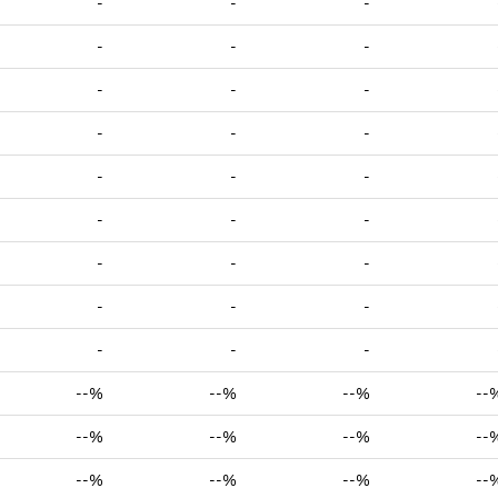
-
-
-
-
-
-
-
-
-
-
-
-
-
-
-
-
-
-
-
-
-
-
-
-
-
-
-
--%
--%
--%
--
--%
--%
--%
--
--%
--%
--%
--