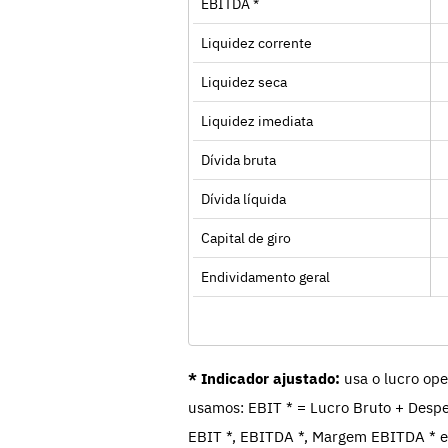
EBITDA *
Liquidez corrente
Liquidez seca
Liquidez imediata
Dívida bruta
Dívida líquida
Capital de giro
Endividamento geral
* Indicador ajustado:
usa o lucro ope
usamos: EBIT * = Lucro Bruto + Despe
EBIT *, EBITDA *, Margem EBITDA * e