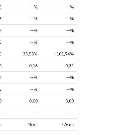
%
--%
--%
%
--%
--%
%
--%
--%
%
--%
--%
%
35,58%
-101,74%
0
0,16
-0,31
%
--%
--%
%
--%
--%
0
0,00
0,00
-
--
--
i
45 mi
-76 mi