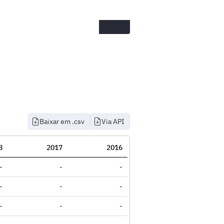
Baixar em .csv
Via API
8
2017
2016
-
-
-
-
-
-
-
-
-