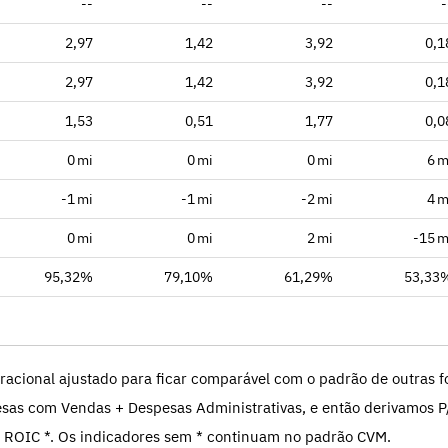
--
--
--
-
2,97
1,42
3,92
0,1
2,97
1,42
3,92
0,1
1,53
0,51
1,77
0,0
0 mi
0 mi
0 mi
6 m
-1 mi
-1 mi
-2 mi
4 m
0 mi
0 mi
2 mi
-15 m
95,32%
79,10%
61,29%
53,33
racional ajustado para ficar comparável com o padrão de outras fo
sas com Vendas + Despesas Administrativas, e então derivamos P
 ROIC *. Os indicadores sem * continuam no padrão CVM.