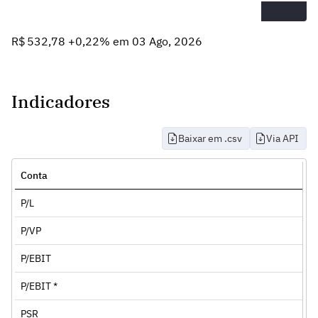
R$ 532,78 +0,22% em 03 Ago, 2026
Indicadores
Baixar em .csv
Via API
Conta
P/L
P/VP
P/EBIT
P/EBIT *
PSR