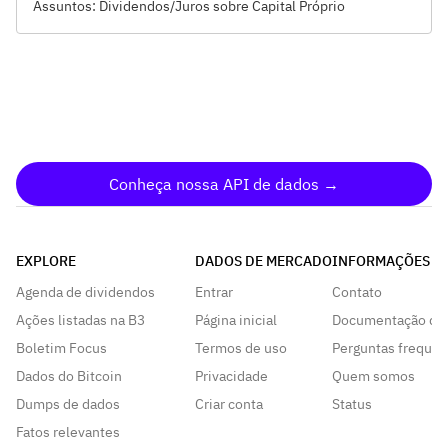
Assuntos: Dividendos/Juros sobre Capital Próprio
Conheça nossa API de dados →
EXPLORE
DADOS DE MERCADO
INFORMAÇÕES
Agenda de dividendos
Entrar
Contato
Ações listadas na B3
Página inicial
Documentação da
Boletim Focus
Termos de uso
Perguntas frequen
Dados do Bitcoin
Privacidade
Quem somos
Dumps de dados
Criar conta
Status
Fatos relevantes