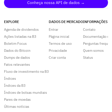
Conheça nossa API de dados →
EXPLORE
DADOS DE MERCADO
INFORMAÇÕES
Agenda de dividendos
Entrar
Contato
Ações listadas na B3
Página inicial
Documentação da
Boletim Focus
Termos de uso
Perguntas frequen
Dados do Bitcoin
Privacidade
Quem somos
Dumps de dados
Criar conta
Status
Fatos relevantes
Fluxo de investimento na B3
Índices
Índices da B3
Índices de bolsas mundiais
Pares de moedas
Últimas notícias