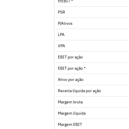
P/EBIT *
PSR
P/Ativos
LPA
VPA
EBIT por ação
EBIT por ação *
Ativo por ação
Receita líquida por ação
Margem bruta
Margem líquida
Margem EBIT