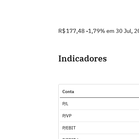
R$ 177,48 -1,79% em 30 Jul, 
Indicadores
Conta
P/L
P/VP
P/EBIT