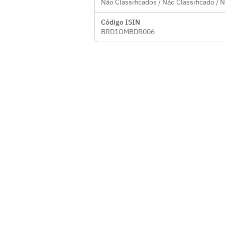
Não Classificados / Não Classificado / 
Código ISIN
BRD1OMBDR006