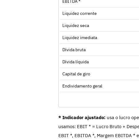
EBITDA *
Liquidez corrente
Liquidez seca
Liquidez imediata
Dívida bruta
Dívida líquida
Capital de giro
Endividamento geral
* Indicador ajustado:
usa o lucro ope
usamos: EBIT * = Lucro Bruto + Despe
EBIT *, EBITDA *, Margem EBITDA * e