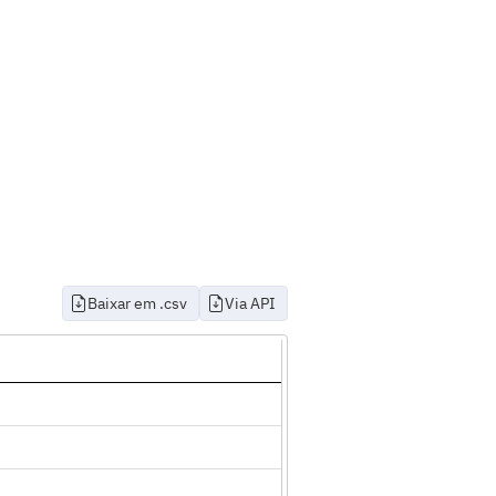
Baixar em .csv
Via API