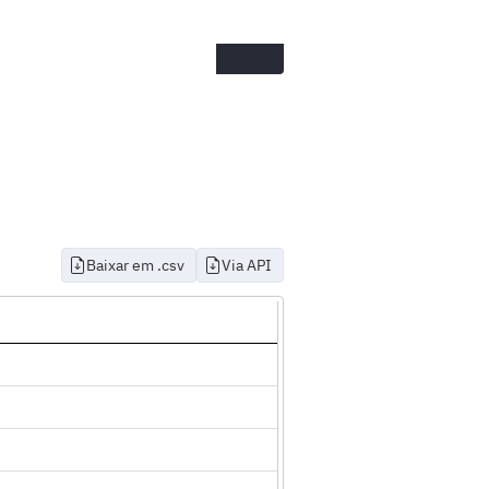
Baixar em .csv
Via API