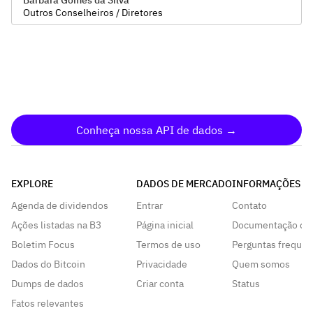
Barbara Gomes da Silva
Outros Conselheiros / Diretores
Conheça nossa API de dados →
EXPLORE
DADOS DE MERCADO
INFORMAÇÕES
Agenda de dividendos
Entrar
Contato
Ações listadas na B3
Página inicial
Documentação da
Boletim Focus
Termos de uso
Perguntas frequen
Dados do Bitcoin
Privacidade
Quem somos
Dumps de dados
Criar conta
Status
Fatos relevantes