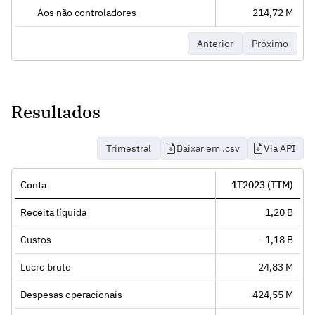
Aos não controladores
214,72 M
Anterior
Próximo
Resultados
Trimestral
Baixar em .csv
Via API
Conta
1T2023 (TTM)
Receita líquida
1,20 B
Custos
-1,18 B
Lucro bruto
24,83 M
Despesas operacionais
-424,55 M