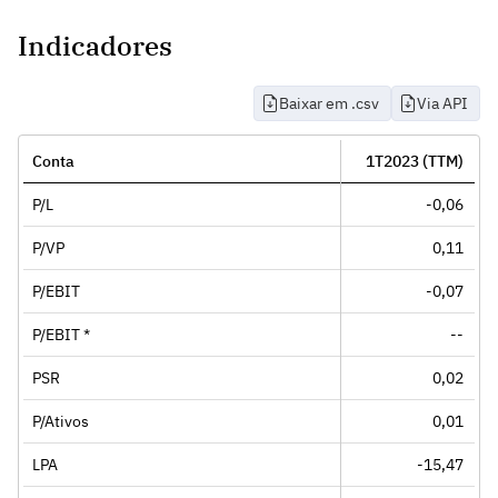
Indicadores
Baixar em .csv
Via API
Conta
1T2023 (TTM)
P/L
-0,06
P/VP
0,11
P/EBIT
-0,07
P/EBIT *
--
PSR
0,02
P/Ativos
0,01
LPA
-15,47