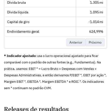
Dívida bruta
1.305 mi
Dívida líquida
1.095 mi
Capital de giro
-1.014 mi
Endividamento geral
624,99%
Anterior
Próximo
* Indicador ajustado:
usa o lucro operacional ajustado para ficar
comparável com o padrão de outras fontes (e.g., Fundamentus). Na
prática, usamos: EBIT * = Lucro Bruto + Despesas com Vendas +
Despesas Administrativas, e então derivamos P/EBIT *, EBIT por ação *,
Margem EBIT *, EBITDA *, Margem EBITDA * e ROIC *. Os indicadores
sem * continuam no padrão CVM.
Releases de resultados