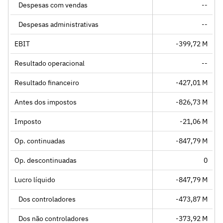
Despesas com vendas
--
Despesas administrativas
--
EBIT
-399,72 M
Resultado operacional
--
Resultado financeiro
-427,01 M
Antes dos impostos
-826,73 M
Imposto
-21,06 M
Op. continuadas
-847,79 M
Op. descontinuadas
0
Lucro líquido
-847,79 M
Dos controladores
-473,87 M
Dos não controladores
-373,92 M