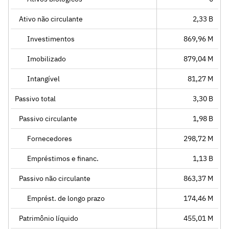
Ativo não circulante
2,33 B
Investimentos
869,96 M
Imobilizado
879,04 M
Intangível
81,27 M
Passivo total
3,30 B
Passivo circulante
1,98 B
Fornecedores
298,72 M
Empréstimos e financ.
1,13 B
Passivo não circulante
863,37 M
Emprést. de longo prazo
174,46 M
Patrimônio líquido
455,01 M