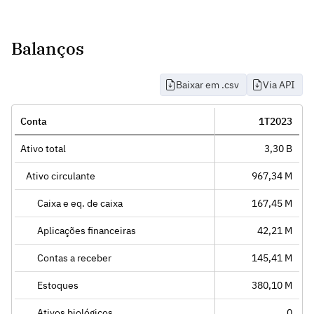
Balanços
Baixar em .csv
Via API
Conta
1T2023
Ativo total
3,30 B
Ativo circulante
967,34 M
Caixa e eq. de caixa
167,45 M
Aplicações financeiras
42,21 M
Contas a receber
145,41 M
Estoques
380,10 M
Ativos biológicos
0