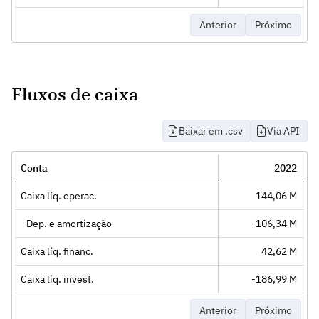
Anterior
Próximo
Fluxos de caixa
Baixar em .csv
Via API
Conta
2022
Caixa líq. operac.
144,06 M
Dep. e amortização
-106,34 M
Caixa líq. financ.
42,62 M
Caixa líq. invest.
-186,99 M
Anterior
Próximo