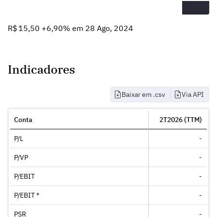
R$ 15,50 +6,90% em 28 Ago, 2024
Indicadores
Baixar em .csv
Via API
Conta
2T2026 (TTM)
P/L
-
P/VP
-
P/EBIT
-
P/EBIT *
-
PSR
-