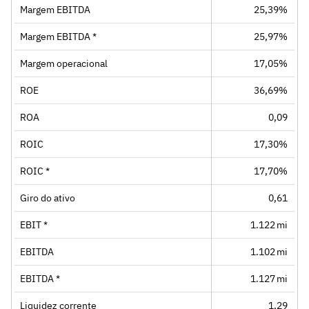
Margem EBITDA
25,39%
Margem EBITDA *
25,97%
Margem operacional
17,05%
ROE
36,69%
ROA
0,09
ROIC
17,30%
ROIC *
17,70%
Giro do ativo
0,61
EBIT *
1.122 mi
EBITDA
1.102 mi
EBITDA *
1.127 mi
Liquidez corrente
1,29