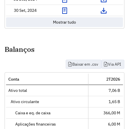
30 Set, 2024
Mostrar tudo
Balanços
Baixar em .csv
Via API
Conta
2T2026
Ativo total
7,06 B
Ativo circulante
1,65 B
Caixa e eq. de caixa
366,00 M
Aplicações financeiras
6,00 M