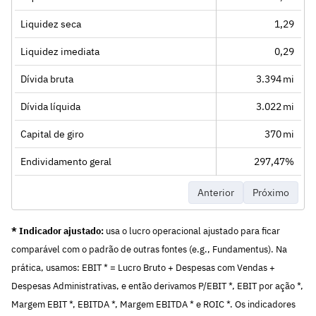
Liquidez seca
1,29
Liquidez imediata
0,29
Dívida bruta
3.394 mi
Dívida líquida
3.022 mi
Capital de giro
370 mi
Endividamento geral
297,47%
Anterior
Próximo
* Indicador ajustado:
usa o lucro operacional ajustado para ficar
comparável com o padrão de outras fontes (e.g., Fundamentus). Na
prática, usamos: EBIT * = Lucro Bruto + Despesas com Vendas +
Despesas Administrativas, e então derivamos P/EBIT *, EBIT por ação *,
Margem EBIT *, EBITDA *, Margem EBITDA * e ROIC *. Os indicadores