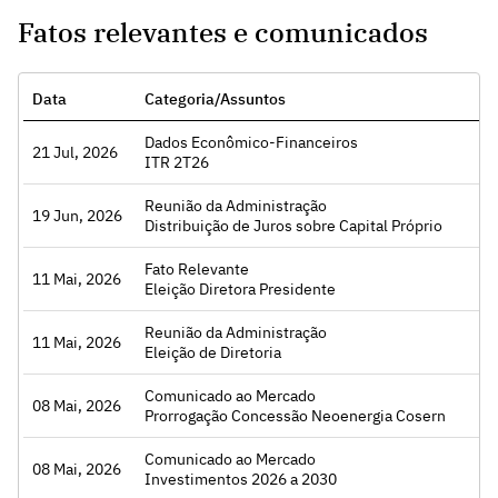
Fatos relevantes e comunicados
Data
Categoria/Assuntos
Dados Econômico-Financeiros
21 Jul, 2026
Acessar
ITR 2T26
Reunião da Administração
19 Jun, 2026
Acessar
Distribuição de Juros sobre Capital Próprio
Fato Relevante
11 Mai, 2026
Acessar
Eleição Diretora Presidente
Reunião da Administração
11 Mai, 2026
Acessar
Eleição de Diretoria
Comunicado ao Mercado
08 Mai, 2026
Acessar
Prorrogação Concessão Neoenergia Cosern
Comunicado ao Mercado
08 Mai, 2026
Acessar
Investimentos 2026 a 2030