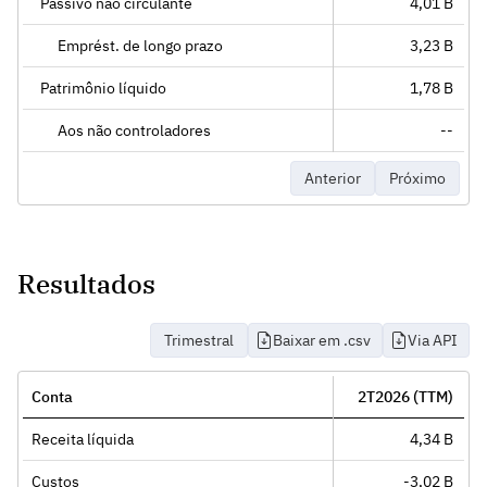
Passivo não circulante
4,01 B
Emprést. de longo prazo
3,23 B
Patrimônio líquido
1,78 B
Aos não controladores
--
Anterior
Próximo
Resultados
Trimestral
Baixar em .csv
Via API
Conta
2T2026 (TTM)
Receita líquida
4,34 B
Custos
-3,02 B