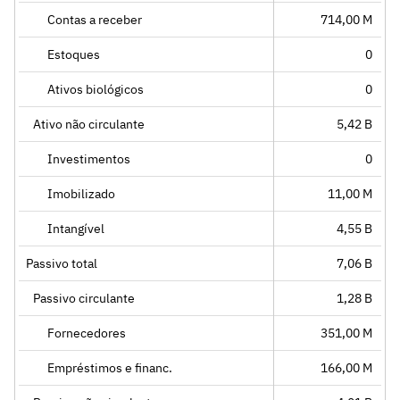
Contas a receber
714,00 M
Estoques
0
Ativos biológicos
0
Ativo não circulante
5,42 B
Investimentos
0
Imobilizado
11,00 M
Intangível
4,55 B
Passivo total
7,06 B
Passivo circulante
1,28 B
Fornecedores
351,00 M
Empréstimos e financ.
166,00 M