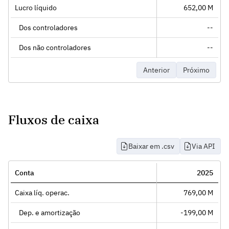
Lucro líquido
652,00 M
Dos controladores
--
Dos não controladores
--
Anterior
Próximo
Fluxos de caixa
Baixar em .csv
Via API
Conta
2025
Caixa líq. operac.
769,00 M
Dep. e amortização
-199,00 M