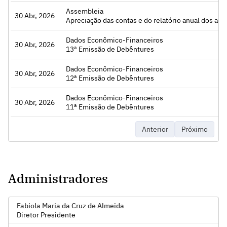
Assembleia
30 Abr, 2026
Acessar
Apreciação das contas e do relatório anual dos administradores, exame, discussão e votação das Demonstrações Financeiras;, Consolidação do Estatuto Social da Companhia., Definição do número de membros que irá compor o Conselho Fiscal e eleição dos seus membros titulares e respectivos suplentes;, Destinação do lucro líquido apurado no exercício social encerrado em 31/12/2025 e a distribuição de dividendos;, Fixação da remuneração global anual dos administradores da Com
Dados Econômico-Financeiros
30 Abr, 2026
Acessar
13ª Emissão de Debêntures
Dados Econômico-Financeiros
30 Abr, 2026
Acessar
12ª Emissão de Debêntures
Dados Econômico-Financeiros
30 Abr, 2026
Acessar
11ª Emissão de Debêntures
Anterior
Próximo
Administradores
Fabiola Maria da Cruz de Almeida
Diretor Presidente