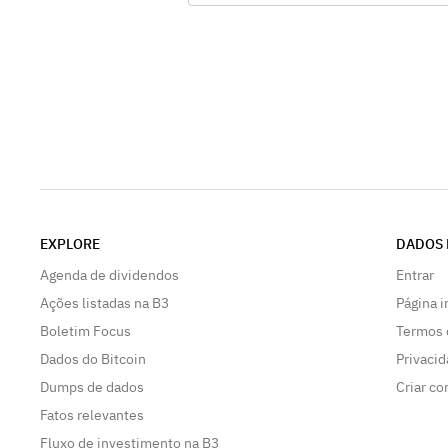
Demonstrações Financeiras referentes
exercício social findo em 31/12/2021,
acompanhados do Pa, 2- Destinação d
lucro líquido do exercício de 2021 e a
distribuição de dividendos, 3- Definiç
número de 07 membros do Conselho 
Administração para o próximo triênio, 
Eleição de membros do Conselho de
Administração para um novo mandato 
anos., 5- Fixação da remuneração glob
anual dos Administradores da Compan
EXPLORE
DADOS 
até a Assembleia Geral Ordinária a se
realizar em 2023, 6- Instalação do
Agenda de dividendos
Entrar
Conselho Fiscal; eleição dos seus
Ações listadas na B3
Página i
membros e respectivos suplentes e fi
Boletim Focus
Termos 
de sua remuneração, nos termos do ar
161 da Lei nº 6.404/76
Dados do Bitcoin
Privaci
Dumps de dados
Criar co
Fatos relevantes
Fluxo de investimento na B3