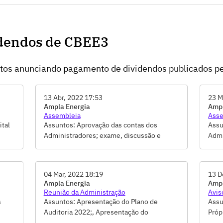
idendos de CBEE3
ntos anunciando pagamento de dividendos publicados p
13 Abr, 2022 17:53
23 M
Ampla Energia
Ampl
Assembleia
Asse
ital
Assuntos: Aprovação das contas dos
Assu
Administradores; exame, discussão e
Admi
votação do Relatório da Administração e
vota
das Demonstrações Financeiras do
das 
exercício social encerrado em 31.12.2021,
exer
04 Mar, 2022 18:19
13 D
Definição do número de membros do
acom
Ampla Energia
Ampl
Conselho de Administração para o próximo
núme
Reunião da Administração
Avis
triênio, Eleição, de membros do Conselho
Admi
s
Assuntos: Apresentação do Plano de
Assu
de Administração para um novo mandato
Elei
Auditoria 2022;, Apresentação do
Próp
de 3 (três) anos, Fixação da remuneração
Admi
 e
Resultado do Plano de Auditoria 2021;,