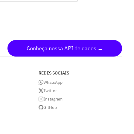
s) anos;, Fixação da remuneração global
l dos Administradores da Companhia
a Assembleia Geral Ordinária a se
izar em 2023.; e, Proposta de
inação do lucro líquido do exercício de
 e distribuição de dividendos;, Uma
instalado o Conselho Fiscal, eleição de
Conheça nossa API de dados →
 membros e fixação de sua
neração, nos termos do artigo 161 da
nº 6.404/76.
REDES SOCIAIS
WhatsApp
Twitter
Instagram
GitHub