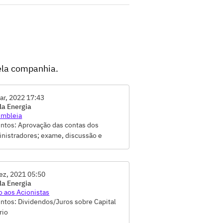
ela companhia.
ar, 2022 17:43
a Energia
mbleia
ntos: Aprovação das contas dos
nistradores; exame, discussão e
ção do Relatório da Administração e
Demonstrações Financeiras do
cício social encerrado em 31.12.2021,
ez, 2021 05:50
panhados do Parecer, Definição do
a Energia
ro de membros do Conselho de
o aos Acionistas
nistração para o próximo triênio:,
ntos: Dividendos/Juros sobre Capital
ção de membros do Conselho de
rio
nistração para um novo mandato de 3