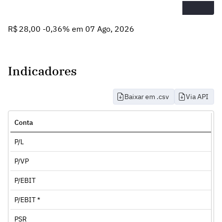
R$ 28,00 -0,36% em 07 Ago, 2026
Indicadores
Baixar em .csv
Via API
Conta
P/L
P/VP
P/EBIT
P/EBIT *
PSR