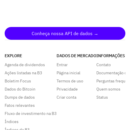
Conheça nossa API de dados →
EXPLORE
DADOS DE MERCADO
INFORMAÇÕES
Agenda de dividendos
Entrar
Contato
Ações listadas na B3
Página inicial
Documentação da
Boletim Focus
Termos de uso
Perguntas frequen
Dados do Bitcoin
Privacidade
Quem somos
Dumps de dados
Criar conta
Status
Fatos relevantes
Fluxo de investimento na B3
Índices
Índices da B3