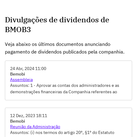
Divulgações de dividendos de
BMOB3
Veja abaixo os últimos documentos anunciando
pagamento de dividendos publicados pela companhia.
24 Abr, 2024 11:00
Bemobi
Assembleia
Assuntos: 1 - Aprovar as contas dos administradores e as
demonstrações financeiras da Companhia referentes ao
exercício social encerrado em 31 de dezembro de 2023., 2 -
Aprovar a destinação do resultado do exercício social
encerrado em 31 de dezembro de 2023, bem como a
12 Dez, 2023 18:11
distribuição de dividendos, conforme detalhado na Proposta
Bemobi
da Administração., 3 - Definir o número de 5 (cinco)
Reunião da Administração
membros titulares para o Conselho de Administração e 2
Assuntos: (i) nos termos do artigo 20º, §1º do Estatuto
(dois) membros suplentes, com mandato unificado de 2