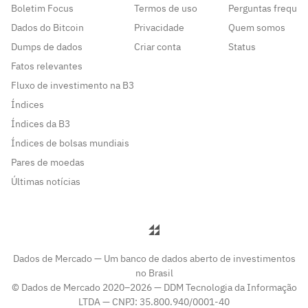
Boletim Focus
Termos de uso
Perguntas frequen
6.404/76 será convocada pela Companhia após a realização
Dados do Bitcoin
Privacidade
Quem somos
da reunião do conselho, 9 Fica a diretoria da Companhia
autorizada a tomar todas as medidas uteis e necessárias para
Dumps de dados
Criar conta
Status
a implementação das deliberações aqui tomadas.
Fatos relevantes
Fluxo de investimento na B3
Índices
Índices da B3
Índices de bolsas mundiais
Pares de moedas
Últimas notícias
Dados de Mercado — Um banco de dados aberto de investimentos
no Brasil
© Dados de Mercado 2020–2026 — DDM Tecnologia da Informação
LTDA — CNPJ: 35.800.940/0001-40