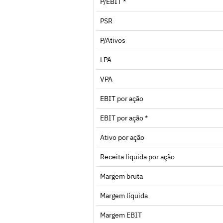
P/EBIT *
PSR
P/Ativos
LPA
VPA
EBIT por ação
EBIT por ação *
Ativo por ação
Receita líquida por ação
Margem bruta
Margem líquida
Margem EBIT