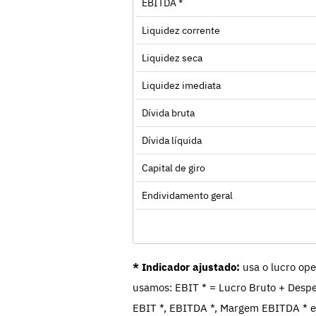
EBITDA *
Liquidez corrente
Liquidez seca
Liquidez imediata
Dívida bruta
Dívida líquida
Capital de giro
Endividamento geral
* Indicador ajustado:
usa o lucro ope
usamos: EBIT * = Lucro Bruto + Despe
EBIT *, EBITDA *, Margem EBITDA * e