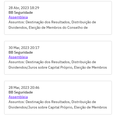
de Prevenção à Lavagem de Dinheiro e ao Financiamento do
28 Abr, 2023 18:29
Terrorismo
BB Seguridade
Assembleia
Assuntos: Destinação dos Resultados, Distribuição de
Dividendos, Eleição de Membros do Conselho de
Administração, Remuneração dos Administradores e
Conselheiros, Tomada de Contas-Votação do Relatório da
Administração e das Demonstrações Financeiras
30 Mar, 2023 20:17
BB Seguridade
Assembleia
Assuntos: Destinação dos Resultados, Distribuição de
Dividendos/Juros sobre Capital Próprio, Eleição de Membros
do Conselho de Administração, Remuneração dos
Administradores e Conselheiros, Tomada de Contas-Votação
do Relatório da Administração e das Demonstrações
28 Mar, 2023 20:46
Financeiras
BB Seguridade
Assembleia
Assuntos: Destinação dos Resultados, Distribuição de
Dividendos/Juros sobre Capital Próprio, Eleição de Membros
do Conselho de Administração, Remuneração dos