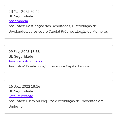
Administradores e Conselheiros, Tomada de Contas-Votação
do Relatório da Administração e das Demonstrações
28 Mar, 2023 20:43
Financeiras
BB Seguridade
Assembleia
Assuntos: Destinação dos Resultados, Distribuição de
Dividendos/Juros sobre Capital Próprio, Eleição de Membros
do Conselho de Administração, Remuneração dos
Administradores e Conselheiros, Tomada de Contas-Votação
do Relatório da Administração e das Demonstrações
09 Fev, 2023 18:58
Financeiras
BB Seguridade
Aviso aos Acionistas
Assuntos: Dividendos/Juros sobre Capital Próprio
16 Dez, 2022 18:16
BB Seguridade
Fato Relevante
Assuntos: Lucro ou Prejuízo e Atribuição de Proventos em
Dinheiro