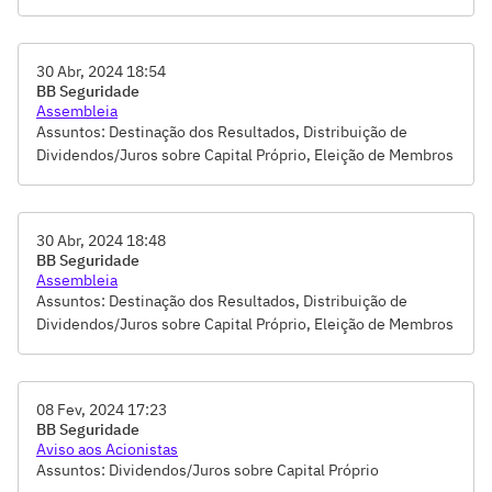
dos Conselhos de Administração e Fiscal, Montante global
anual de remuneração dos membros dos órgãos de
administração, Pareceres do Conselho Fiscal e dos auditores
30 Abr, 2024 18:54
independentes, Remuneração de membros do Conselho de
BB Seguridade
administração e membros de Comitês, Remuneração dos
Assembleia
Administradores e Conselheiros, Tomada de Contas-Votação
Assuntos: Destinação dos Resultados, Distribuição de
do Relatório da Administração e das Demonstrações
Dividendos/Juros sobre Capital Próprio, Eleição de Membros
Financeiras, Tomar conhecimento do Relatório da
dos Conselhos de Administração e Fiscal, Pareceres do
Administração
Conselho Fiscal e dos auditores independentes,
Remuneração dos Administradores e Conselheiros,
30 Abr, 2024 18:48
Remuneração dos membros de Comitês, Tomada de Contas-
BB Seguridade
Votação do Relatório da Administração e das Demonstrações
Assembleia
Financeiras
Assuntos: Destinação dos Resultados, Distribuição de
Dividendos/Juros sobre Capital Próprio, Eleição de Membros
dos Conselhos de Administração e Fiscal, Pareceres do
Conselho Fiscal e dos auditores independentes,
Remuneração dos Administradores e Conselheiros,
08 Fev, 2024 17:23
Remuneração dos membros de Comitês, Tomada de Contas-
BB Seguridade
Votação do Relatório da Administração e das Demonstrações
Aviso aos Acionistas
Financeiras
Assuntos: Dividendos/Juros sobre Capital Próprio