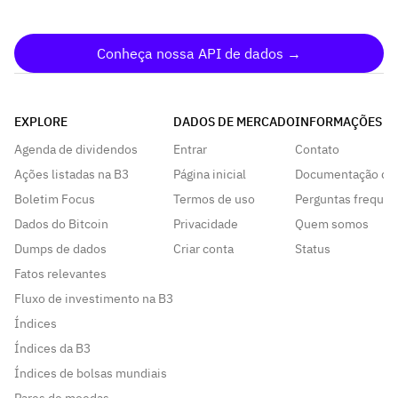
Conheça nossa API de dados →
EXPLORE
DADOS DE MERCADO
INFORMAÇÕES
Agenda de dividendos
Entrar
Contato
Ações listadas na B3
Página inicial
Documentação da
Boletim Focus
Termos de uso
Perguntas frequen
Dados do Bitcoin
Privacidade
Quem somos
Dumps de dados
Criar conta
Status
Fatos relevantes
Fluxo de investimento na B3
Índices
Índices da B3
Índices de bolsas mundiais