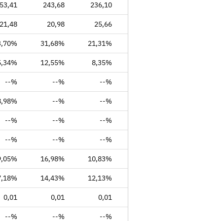
53,41
243,68
236,10
242,06
242,35
21,48
20,98
25,66
29,32
31,82
3,70%
31,68%
21,31%
19,94%
12,32%
5,34%
12,55%
8,35%
5,15%
8,66%
--%
--%
--%
--%
--%
8,98%
--%
--%
--%
--%
--%
--%
--%
--%
--%
--%
--%
--%
--%
--%
9,05%
16,98%
10,83%
6,48%
5,56%
7,18%
14,43%
12,13%
9,61%
18,32%
0,01
0,01
0,01
0,01
0,01
--%
--%
--%
--%
--%