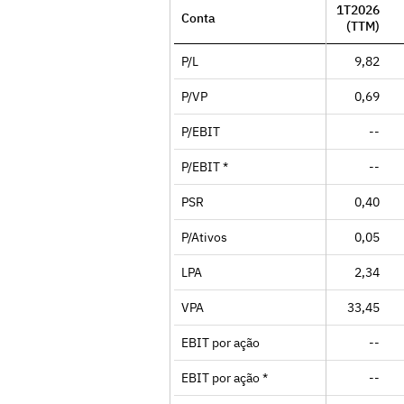
1T2026
Conta
(TTM)
P/L
9,82
P/VP
0,69
P/EBIT
--
P/EBIT *
--
PSR
0,40
P/Ativos
0,05
LPA
2,34
VPA
33,45
EBIT por ação
--
EBIT por ação *
--