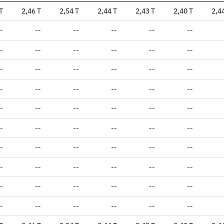
T
2,46 T
2,54 T
2,44 T
2,43 T
2,40 T
2,4
-
--
--
--
--
--
-
--
--
--
--
--
-
--
--
--
--
--
-
--
--
--
--
--
-
--
--
--
--
--
-
--
--
--
--
--
-
--
--
--
--
--
-
--
--
--
--
--
-
--
--
--
--
--
-
--
--
--
--
--