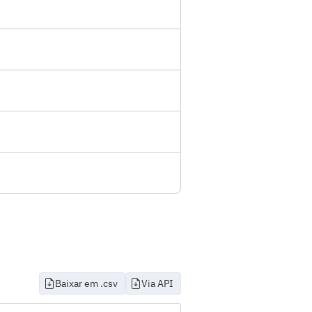
Baixar em .csv
Via API