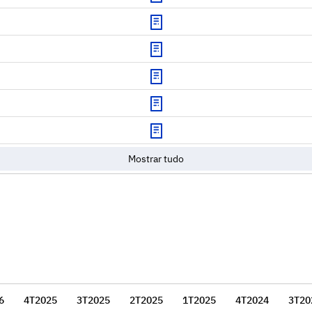
Download
Download
Download
Download
Download
Mostrar tudo
6
4T2025
3T2025
2T2025
1T2025
4T2024
3T20