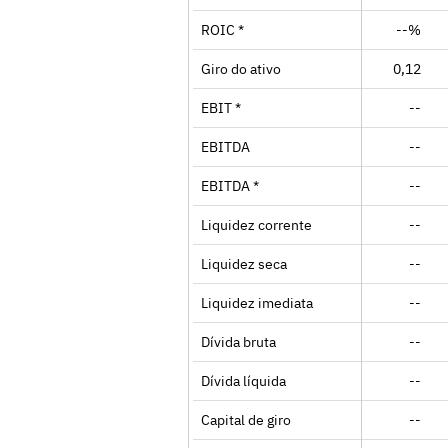
ROIC *
--%
Giro do ativo
0,12
EBIT *
--
EBITDA
--
EBITDA *
--
Liquidez corrente
--
Liquidez seca
--
Liquidez imediata
--
Dívida bruta
--
Dívida líquida
--
Capital de giro
--