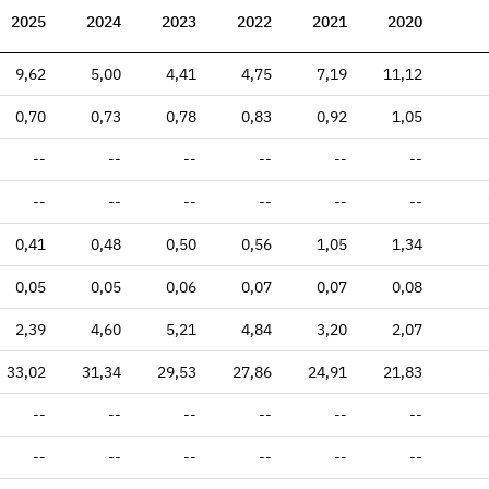
2025
2024
2023
2022
2021
2020
9,62
5,00
4,41
4,75
7,19
11,12
0,70
0,73
0,78
0,83
0,92
1,05
--
--
--
--
--
--
--
--
--
--
--
--
0,41
0,48
0,50
0,56
1,05
1,34
0,05
0,05
0,06
0,07
0,07
0,08
2,39
4,60
5,21
4,84
3,20
2,07
33,02
31,34
29,53
27,86
24,91
21,83
--
--
--
--
--
--
--
--
--
--
--
--