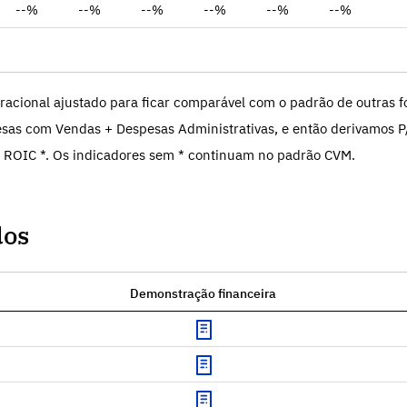
--%
--%
--%
--%
--%
--%
racional ajustado para ficar comparável com o padrão de outras fo
sas com Vendas + Despesas Administrativas, e então derivamos P
 ROIC *. Os indicadores sem * continuam no padrão CVM.
dos
Demonstração financeira
Download
Download
Download