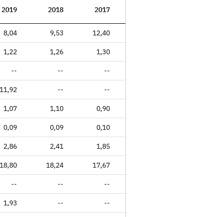
2019
2018
2017
2016
2015
8,04
9,53
12,40
18,76
9,37
1,22
1,26
1,30
1,46
1,53
--
--
--
--
--
11,92
--
--
--
--
1,07
1,10
0,90
0,78
0,72
0,09
0,09
0,10
0,10
0,09
2,86
2,41
1,85
1,23
2,46
18,80
18,24
17,67
15,72
15,05
--
--
--
--
--
1,93
--
--
--
--