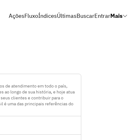
Ações
Fluxo
Índices
Últimas
Buscar
Entrar
Mais
tos de atendimento em todo o país,
ao longo de sua história, e hoje atua
eus clientes e contribuir para o
l é uma das principais referências do