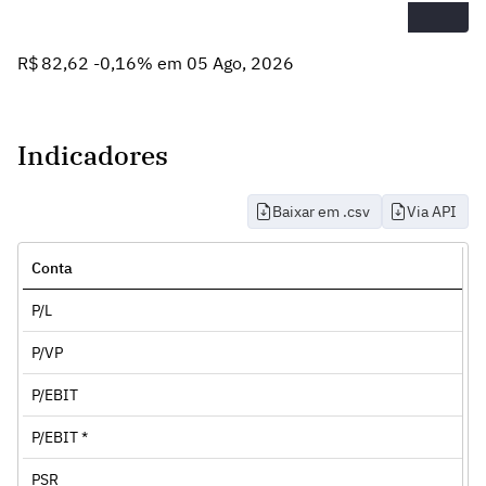
R$ 82,62 -0,16% em 05 Ago, 2026
Indicadores
Baixar em .csv
Via API
Conta
P/L
P/VP
P/EBIT
P/EBIT *
PSR