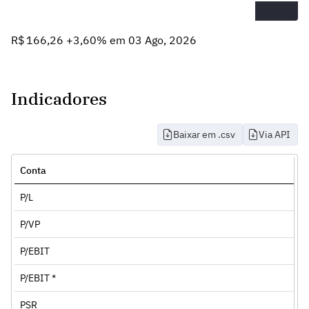
R$ 166,26 +3,60% em 03 Ago, 2026
Indicadores
Baixar em .csv
Via API
Conta
P/L
P/VP
P/EBIT
P/EBIT *
PSR