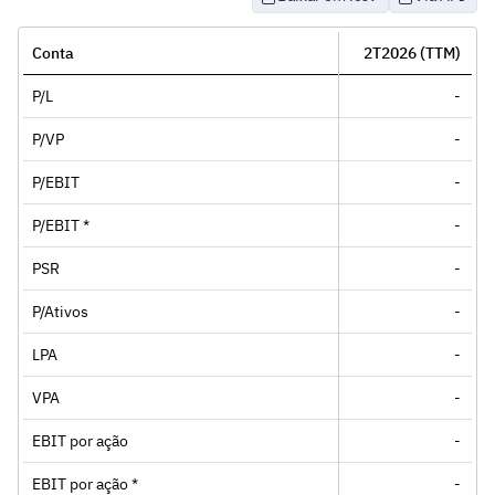
Conta
2T2026 (TTM)
P/L
-
P/VP
-
P/EBIT
-
P/EBIT *
-
PSR
-
P/Ativos
-
LPA
-
VPA
-
EBIT por ação
-
EBIT por ação *
-