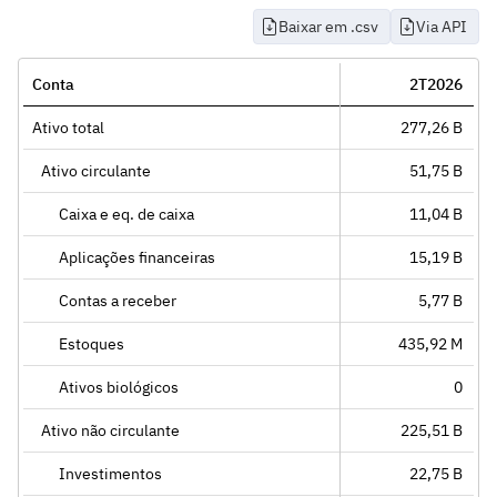
Baixar em .csv
Via API
Conta
2T2026
Ativo total
277,26 B
Ativo circulante
51,75 B
Caixa e eq. de caixa
11,04 B
Aplicações financeiras
15,19 B
Contas a receber
5,77 B
Estoques
435,92 M
Ativos biológicos
0
Ativo não circulante
225,51 B
Investimentos
22,75 B