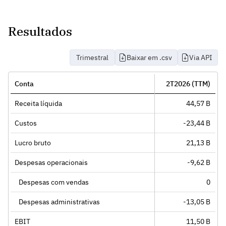
Resultados
Trimestral
Baixar em .csv
Via API
Conta
2T2026 (TTM)
Receita líquida
44,57 B
Custos
-23,44 B
Lucro bruto
21,13 B
Despesas operacionais
-9,62 B
Despesas com vendas
0
Despesas administrativas
-13,05 B
EBIT
11,50 B