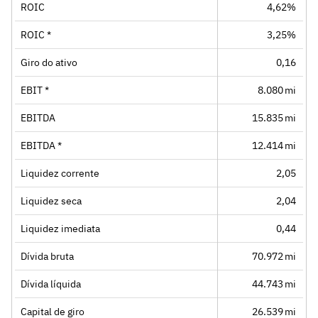
ROIC
4,62%
ROIC *
3,25%
Giro do ativo
0,16
EBIT *
8.080 mi
EBITDA
15.835 mi
EBITDA *
12.414 mi
Liquidez corrente
2,05
Liquidez seca
2,04
Liquidez imediata
0,44
Dívida bruta
70.972 mi
Dívida líquida
44.743 mi
Capital de giro
26.539 mi