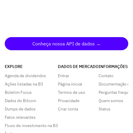
Conheça nossa API de dados →
EXPLORE
DADOS DE MERCADO
INFORMAÇÕES
Agenda de dividendos
Entrar
Contato
Ações listadas na B3
Página inicial
Documentação da
Boletim Focus
Termos de uso
Perguntas frequen
Dados do Bitcoin
Privacidade
Quem somos
Dumps de dados
Criar conta
Status
Fatos relevantes
Fluxo de investimento na B3