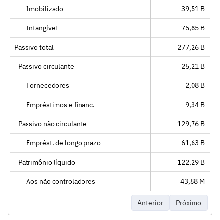
Imobilizado
39,51 B
Intangível
75,85 B
Passivo total
277,26 B
Passivo circulante
25,21 B
Fornecedores
2,08 B
Empréstimos e financ.
9,34 B
Passivo não circulante
129,76 B
Emprést. de longo prazo
61,63 B
Patrimônio líquido
122,29 B
Aos não controladores
43,88 M
Anterior
Próximo