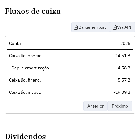
Fluxos de caixa
Baixar em .csv
Via API
Conta
2025
Caixa líq. operac.
14,51 B
Dep. e amortização
-4,58 B
Caixa líq. financ.
-5,57 B
Caixa líq. invest.
-19,09 B
Anterior
Próximo
Dividendos