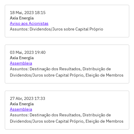
Eleição de Membros dos Conselhos de Administração e
Fiscal, Remuneração dos Administradores e Conselheiros,
18 Mai, 2023 18:15
Tomada de Contas-Votação do Relatório da Administração e
Axia Energia
das Demonstrações Financeiras
Aviso aos Acionistas
Assuntos: Dividendos/Juros sobre Capital Próprio
03 Mai, 2023 19:40
Axia Energia
Assembleia
Assuntos: Destinação dos Resultados, Distribuição de
Dividendos/Juros sobre Capital Próprio, Eleição de Membros
dos Conselhos de Administração e Fiscal, Remuneração dos
Administradores e Conselheiros, Tomada de Contas-Votação
do Relatório da Administração e das Demonstrações
27 Abr, 2023 17:33
Financeiras
Axia Energia
Assembleia
Assuntos: Destinação dos Resultados, Distribuição de
Dividendos/Juros sobre Capital Próprio, Eleição de Membros
dos Conselhos de Administração e Fiscal, Remuneração dos
Administradores e Conselheiros, Tomada de Contas-Votação