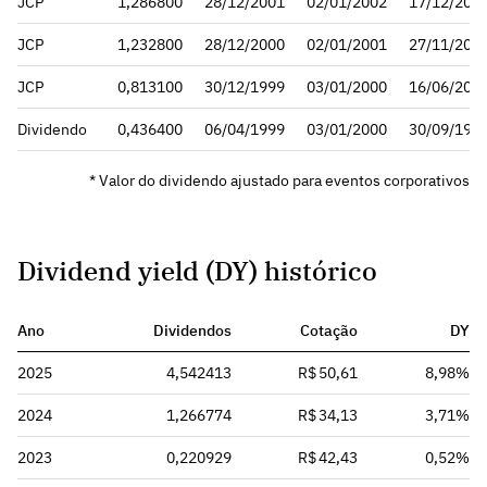
JCP
1,286800
28/12/2001
02/01/2002
17/12/200
JCP
1,232800
28/12/2000
02/01/2001
27/11/200
JCP
0,813100
30/12/1999
03/01/2000
16/06/200
Dividendo
0,436400
06/04/1999
03/01/2000
30/09/199
* Valor do dividendo ajustado para eventos corporativos
Dividend yield (DY) histórico
Ano
Dividendos
Cotação
DY
2025
4,542413
R$ 50,61
8,98%
2024
1,266774
R$ 34,13
3,71%
2023
0,220929
R$ 42,43
0,52%