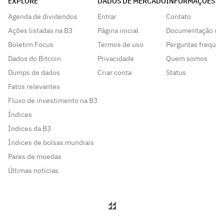
EXPLORE
DADOS DE MERCADO
INFORMAÇÕES
Agenda de dividendos
Entrar
Contato
Ações listadas na B3
Página inicial
Documentação da
Boletim Focus
Termos de uso
Perguntas frequen
Dados do Bitcoin
Privacidade
Quem somos
Dumps de dados
Criar conta
Status
Fatos relevantes
Fluxo de investimento na B3
Índices
Índices da B3
Índices de bolsas mundiais
Pares de moedas
Últimas notícias