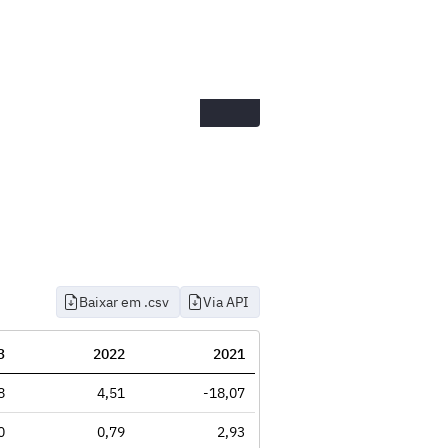
Baixar em .csv
Via API
3
2022
2021
8
4,51
-18,07
0
0,79
2,93