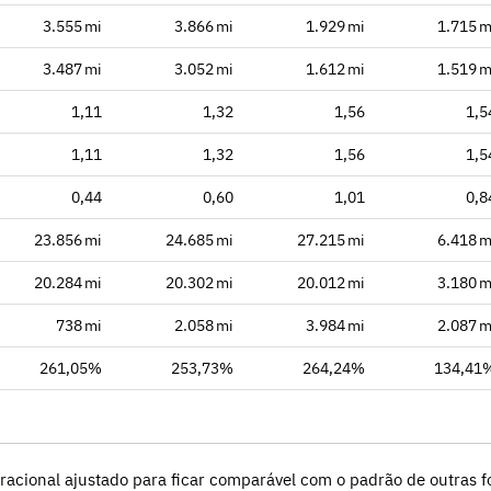
3.555 mi
3.866 mi
1.929 mi
1.715 m
3.487 mi
3.052 mi
1.612 mi
1.519 m
1,11
1,32
1,56
1,5
1,11
1,32
1,56
1,5
0,44
0,60
1,01
0,8
23.856 mi
24.685 mi
27.215 mi
6.418 m
20.284 mi
20.302 mi
20.012 mi
3.180 m
738 mi
2.058 mi
3.984 mi
2.087 m
261,05%
253,73%
264,24%
134,41
racional ajustado para ficar comparável com o padrão de outras fo