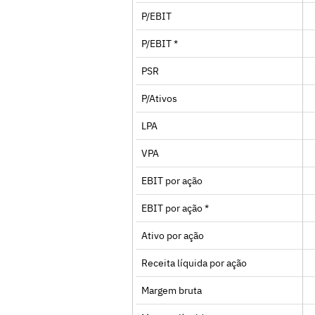
P/EBIT
P/EBIT *
PSR
P/Ativos
LPA
VPA
EBIT por ação
EBIT por ação *
Ativo por ação
Receita líquida por ação
Margem bruta