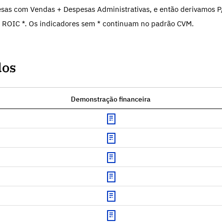
sas com Vendas + Despesas Administrativas, e então derivamos P
 ROIC *. Os indicadores sem * continuam no padrão CVM.
dos
Demonstração financeira
Download
Download
Download
Download
Download
Download