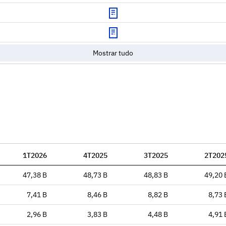
Download
Mostrar tudo
1T2026
4T2025
3T2025
2T202
47,38 B
48,73 B
48,83 B
49,20 
7,41 B
8,46 B
8,82 B
8,73 
2,96 B
3,83 B
4,48 B
4,91 