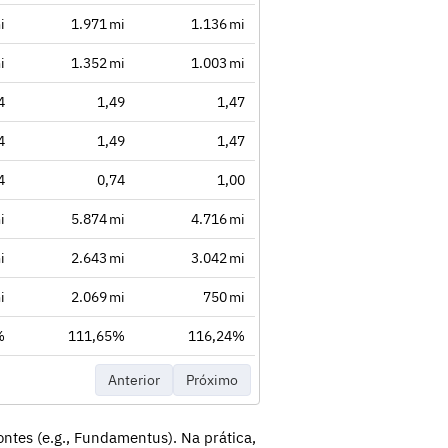
i
1.971 mi
1.136 mi
i
1.352 mi
1.003 mi
4
1,49
1,47
4
1,49
1,47
4
0,74
1,00
i
5.874 mi
4.716 mi
i
2.643 mi
3.042 mi
i
2.069 mi
750 mi
%
111,65%
116,24%
Anterior
Próximo
ntes (e.g., Fundamentus). Na prática,