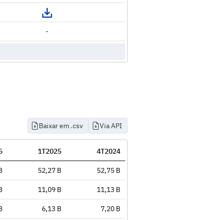
-
Baixar em .csv
Via API
5
1T2025
4T2024
B
52,27 B
52,75 B
B
11,09 B
11,13 B
B
6,13 B
7,20 B