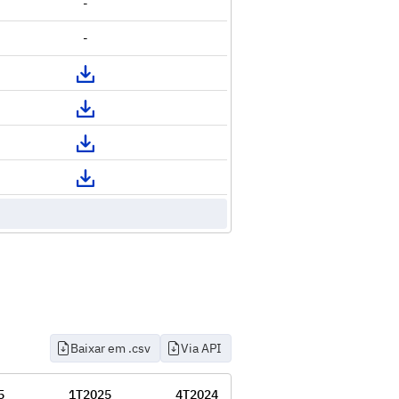
-
-
Baixar em .csv
Via API
5
1T2025
4T2024