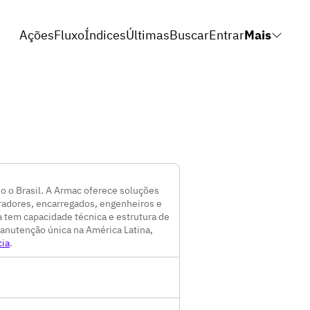
Ações
Fluxo
Índices
Últimas
Buscar
Entrar
Mais
 o Brasil. A Armac oferece soluções
radores, encarregados, engenheiros e
a tem capacidade técnica e estrutura de
manutenção única na América Latina,
cia
.