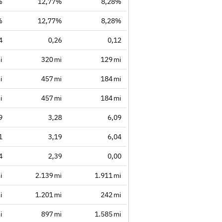
%
12,77%
8,28%
%
12,77%
8,28%
4
0,26
0,12
i
320 mi
129 mi
i
457 mi
184 mi
i
457 mi
184 mi
9
3,28
6,09
1
3,19
6,04
4
2,39
0,00
i
2.139 mi
1.911 mi
i
1.201 mi
242 mi
i
897 mi
1.585 mi