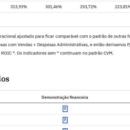
313,93%
301,46%
253,72%
223,81
racional ajustado para ficar comparável com o padrão de outras fo
sas com Vendas + Despesas Administrativas, e então derivamos P
 ROIC *. Os indicadores sem * continuam no padrão CVM.
dos
Demonstração financeira
Download
Download