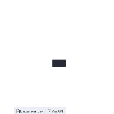
Baixar em .csv
Via API