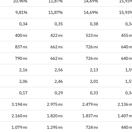
10,96%
11,87%
14,69%
15,93
9,81%
11,87%
14,69%
15,93
0,34
0,35
0,38
0,3
400 mi
422 mi
523 mi
455 m
837 mi
662 mi
726 mi
640 m
790 mi
662 mi
726 mi
640 m
2,16
2,56
2,13
1,5
2,06
2,46
2,01
1,5
0,17
0,29
0,33
0,3
3.194 mi
2.975 mi
2.479 mi
2.136 m
2.160 mi
1.820 mi
1.837 mi
1.407 m
1.079 mi
1.295 mi
724 mi
440 m