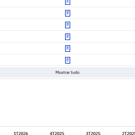
Download
Download
Download
Download
Mostrar tudo
1T2026
4T2025
3T2025
2T202