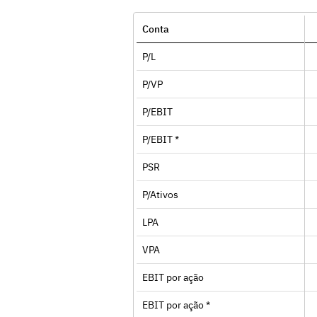
Conta
P/L
P/VP
P/EBIT
P/EBIT *
PSR
P/Ativos
LPA
VPA
EBIT por ação
EBIT por ação *