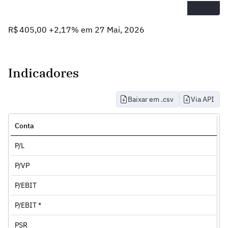
R$ 405,00 +2,17% em 27 Mai, 2026
Indicadores
Baixar em .csv
Via API
Conta
P/L
P/VP
P/EBIT
P/EBIT *
PSR