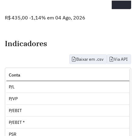
R$ 435,00 -1,14% em 04 Ago, 2026
Indicadores
Baixar em .csv
Via API
Conta
P/L
P/VP
P/EBIT
P/EBIT *
PSR