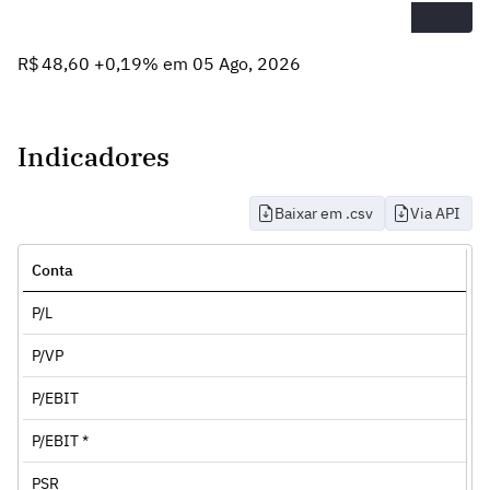
R$ 48,60 +0,19% em 05 Ago, 2026
Indicadores
Baixar em .csv
Via API
Conta
P/L
P/VP
P/EBIT
P/EBIT *
PSR